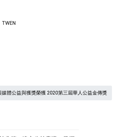
TW
EN
與媒體
公益與獲獎
榮獲 2020第三屆華人公益金傳獎